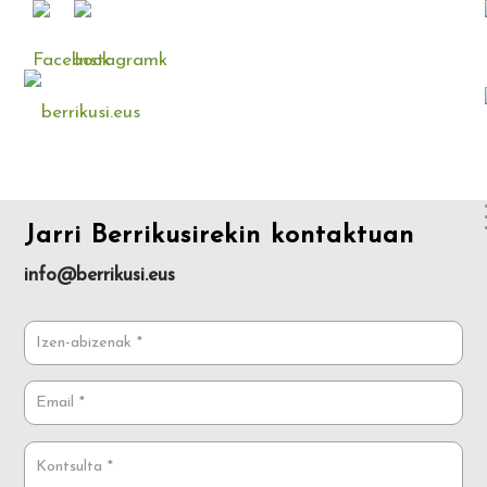
Jarri Berrikusirekin kontaktuan
info@berrikusi.eus