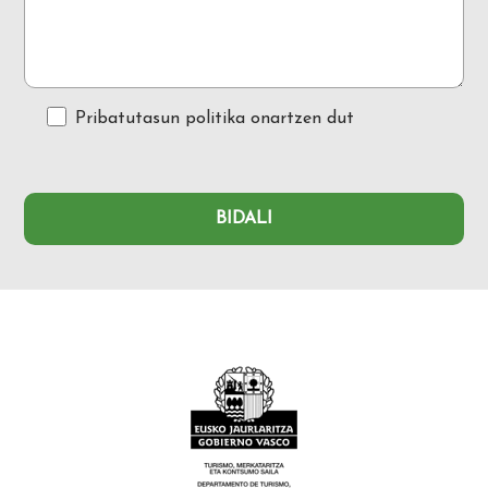
Pribatutasun politika
onartzen dut